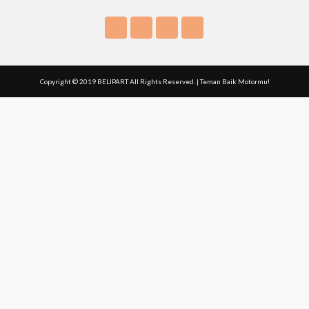
Copyright © 2019 BELIPART All Rights Reserved. | Teman Baik Motormu!