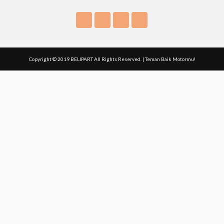
Copyright © 2019 BELIPART All Rights Reserved. | Teman Baik Motormu!