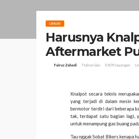
UMUM
Harusnya Knalp
Aftermarket Pu
Fairuz Zabadi
7 tahun lalu
9.87K tayangan
U
Knalpot secara teknis merupaka
yang terjadi di dalam mesin k
bermotor terdiri dari beberapa b
tak, terdapat satu bagian lagi, 
untuk menampung gas buang pada
Tau nggak Sobat Bikers kenapa ha