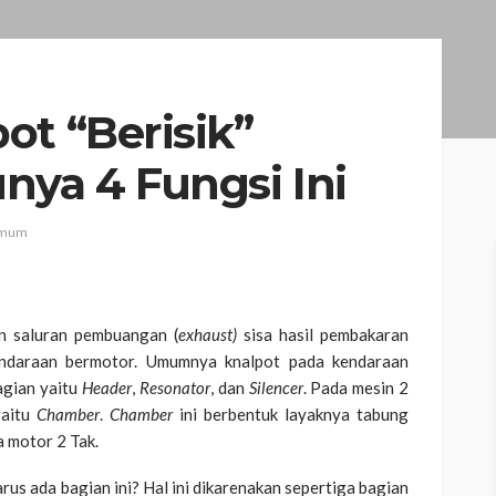
ot “Berisik”
nya 4 Fungsi Ini
mum
n saluran pembuangan (
exhaust)
sisa hasil pembakaran
endaraan bermotor. Umumnya knalpot pada kendaraan
agian yaitu
Header
,
Resonator
, dan
Silencer
. Pada mesin 2
yaitu
Chamber
.
Chamber
ini berbentuk layaknya tabung
 motor 2 Tak.
rus ada bagian ini? Hal ini dikarenakan sepertiga bagian