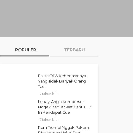
POPULER
TERBARU
Fakta Oli & Kebenarannya
Yang Tidak Banyak Orang
Tau!
7 tahun lalu
Lebay, Angin Kompresor
Nggak Bagus Saat Ganti Oli?
Ini Pendapat Gue
7 tahun lalu
Rem Tromol Nggak Pakem
Bisa Karena Hal Ini Sob