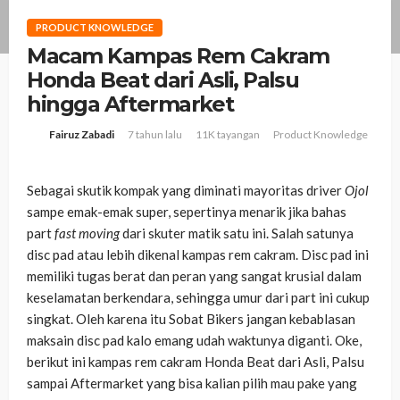
PRODUCT KNOWLEDGE
Macam Kampas Rem Cakram
Honda Beat dari Asli, Palsu
hingga Aftermarket
7 tahun lalu
11K tayangan
Product Knowledge
Fairuz Zabadi
Sebagai skutik kompak yang diminati mayoritas driver
Ojol
sampe emak-emak super, sepertinya menarik jika bahas
part
fast moving
dari skuter matik satu ini. Salah satunya
disc pad atau lebih dikenal kampas rem cakram. Disc pad ini
memiliki tugas berat dan peran yang sangat krusial dalam
keselamatan berkendara, sehingga umur dari part ini cukup
singkat. Oleh karena itu Sobat Bikers jangan kebablasan
maksain disc pad kalo emang udah waktunya diganti. Oke,
berikut ini kampas rem cakram Honda Beat dari Asli, Palsu
sampai Aftermarket yang bisa kalian pilih mau pake yang