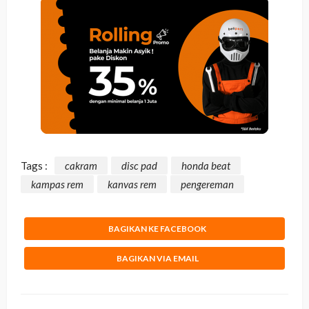
Tags :
cakram
disc pad
honda beat
kampas rem
kanvas rem
pengereman
BAGIKAN KE FACEBOOK
BAGIKAN VIA EMAIL