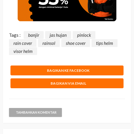
Tags :
banjir
jas hujan
pinlock
rain cover
rainsol
shoe cover
tips helm
visor helm
BAGIKAN KE FACEBOOK
BAGIKAN VIA EMAIL
TAMBAHKAN KOMENTAR