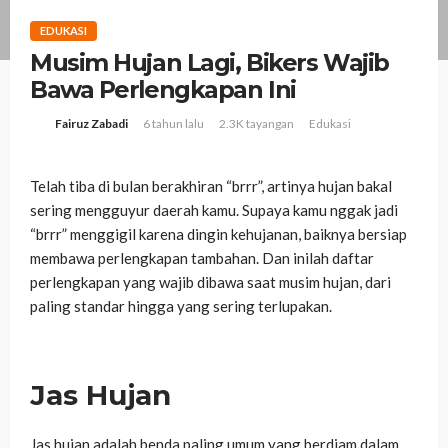
EDUKASI
Musim Hujan Lagi, Bikers Wajib
Bawa Perlengkapan Ini
6 tahun lalu
2.3K tayangan
Edukasi
Fairuz Zabadi
Telah tiba di bulan berakhiran “brrr”, artinya hujan bakal
sering mengguyur daerah kamu. Supaya kamu nggak jadi
“brrr” menggigil karena dingin kehujanan, baiknya bersiap
membawa perlengkapan tambahan. Dan inilah daftar
perlengkapan yang wajib dibawa saat musim hujan, dari
paling standar hingga yang sering terlupakan.
Jas Hujan
Jas hujan adalah benda paling umum yang berdiam dalam