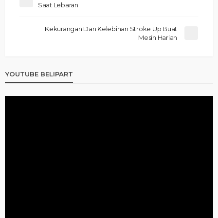
Saat Lebaran
Kekurangan Dan Kelebihan Stroke Up Buat
Mesin Harian
YOUTUBE BELIPART