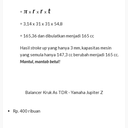
π
r
r
t
=
x
x
x
= 3,14 x 31 x 31 x 54,8
= 165,36 dan dibulatkan menjadi 165 cc
Hasil
stroke up
yang hanya 3 mm, kapasitas mesin
yang semula hanya 147,3 cc berubah
menjadi 165 cc.
Mantul, mantab betul!
Balancer Kruk As TDR - Yamaha Jupiter Z
Rp. 400 ribuan
Beli Sekarang