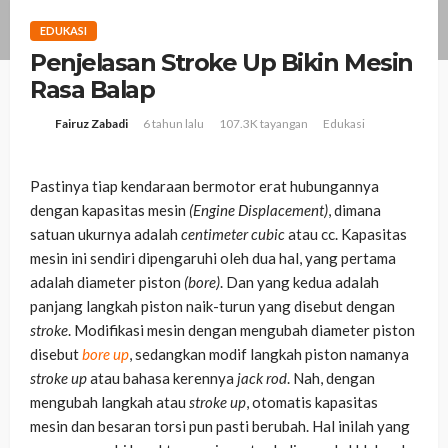
EDUKASI
Penjelasan Stroke Up Bikin Mesin
Rasa Balap
6 tahun lalu
107.3K tayangan
Edukasi
Fairuz Zabadi
Pastinya tiap kendaraan bermotor erat hubungannya
dengan kapasitas mesin
(Engine Displacement)
, dimana
satuan ukurnya adalah
centimeter cubic
atau cc. Kapasitas
mesin ini sendiri dipengaruhi oleh dua hal, yang pertama
adalah diameter piston
(bore)
. Dan yang kedua adalah
panjang langkah piston naik-turun yang disebut dengan
stroke
. Modifikasi mesin dengan mengubah diameter piston
disebut
bore up
, sedangkan modif langkah piston namanya
stroke up
atau bahasa kerennya
jack rod
. Nah, dengan
mengubah langkah atau
stroke up
, otomatis kapasitas
mesin dan besaran torsi pun pasti berubah. Hal inilah yang