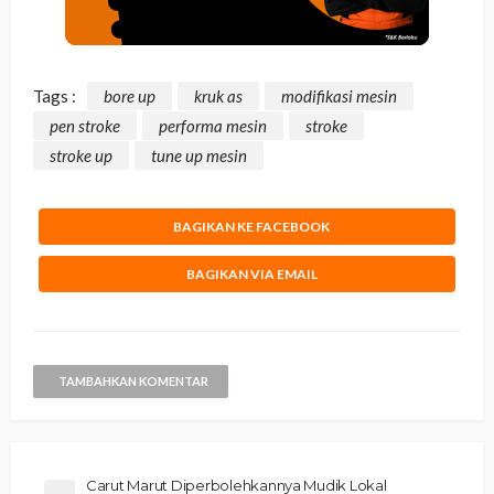
Tags :
bore up
kruk as
modifikasi mesin
pen stroke
performa mesin
stroke
stroke up
tune up mesin
BAGIKAN KE FACEBOOK
BAGIKAN VIA EMAIL
TAMBAHKAN KOMENTAR
Carut Marut Diperbolehkannya Mudik Lokal