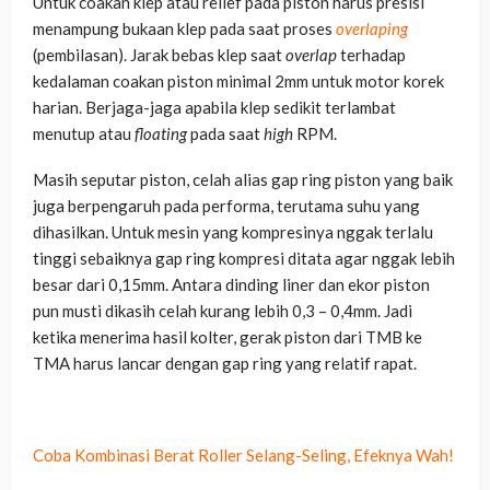
Untuk coakan klep atau relief pada piston harus presisi
menampung bukaan klep pada saat proses
overlaping
(pembilasan). Jarak bebas klep saat
overlap
terhadap
kedalaman coakan piston minimal 2mm untuk motor korek
harian. Berjaga-jaga apabila klep sedikit terlambat
menutup atau
floating
pada saat
high
RPM.
Masih seputar piston, celah alias gap ring piston yang baik
juga berpengaruh pada performa, terutama suhu yang
dihasilkan. Untuk mesin yang kompresinya nggak terlalu
tinggi sebaiknya gap ring kompresi ditata agar nggak lebih
besar dari 0,15mm. Antara dinding liner dan ekor piston
pun musti dikasih celah kurang lebih 0,3 – 0,4mm. Jadi
ketika menerima hasil kolter, gerak piston dari TMB ke
TMA harus lancar dengan gap ring yang relatif rapat.
Coba Kombinasi Berat Roller Selang-Seling, Efeknya Wah!