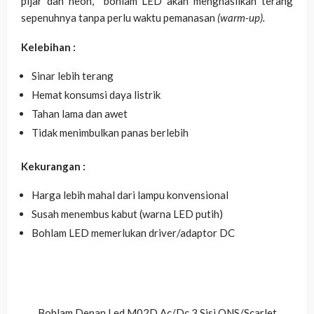
pijar dan neon, bohlam LED akan menghasilkan terang
sepenuhnya tanpa perlu waktu pemanasan
(warm-up).
Kelebihan :
Sinar lebih terang
Hemat konsumsi daya listrik
Tahan lama dan awet
Tidak menimbulkan panas berlebih
Kekurangan :
Harga lebih mahal dari lampu konvensional
Susah menembus kabut (warna LED putih)
Bohlam LED memerlukan driver/adaptor DC
Bohlam Depan Led M02D Ac/Dc 3 Sisi ONS/Scarlet